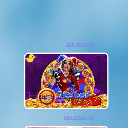
VER MAIS [5]
VER MAIS [12]