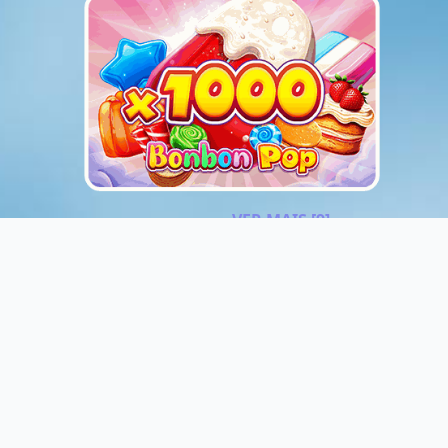
VER MAIS [9]