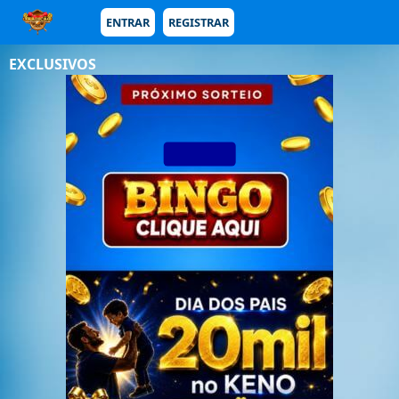
ENTRAR
REGISTRAR
EXCLUSIVOS