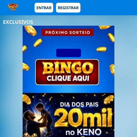
ENTRAR
REGISTRAR
EXCLUSIVOS