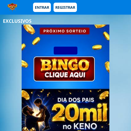
ENTRAR
REGISTRAR
EXCLUSIVOS